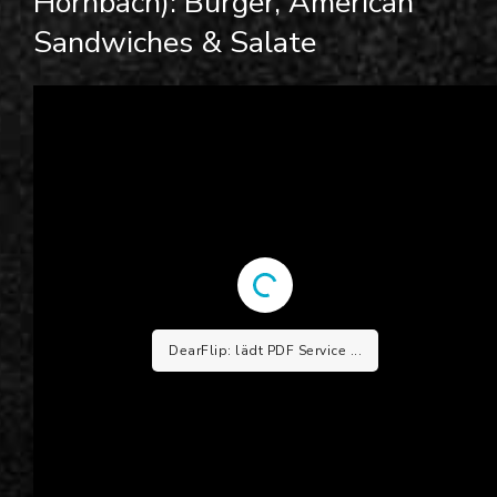
Hornbach):
Burger, American
Sandwiches & Salate
DearFlip: lädt PDF Service ...